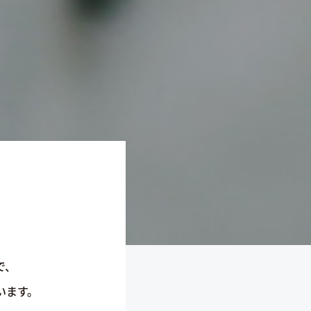
で、
います。